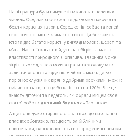
Наші пращури були вимушені виживати в нелегких
умовах. Оседлий спосіб життя дозволив приручати
безліч корисних тварин. Серед котів, собак та коней
своє почесне місце займають і вівці. Ця беззахисна
істота дає багато користі у вигляді молока, шерсті та
м’яса. Навіть її какашки йдуть на обігрів та мають
властивості природного біопалива. Тваринка може
зігріті в холод, з нею можна грати та згодовувати
залишки овочів та фруктів. У Біблії є місця, де Бог
порівнює слухняних вірян з добрими овечками. Можна
сміливо казати, що це божа істота на 120%. Все це
знають діточки та педагоги, які обрали місцем своєї
святої роботи
дитячий будинок
«Перлинка».
А ще вони дуже старанно ставляться до виконання
власних обов’язків, працюють за біблійними
принципами, вдосконалюють свої професійні навички.