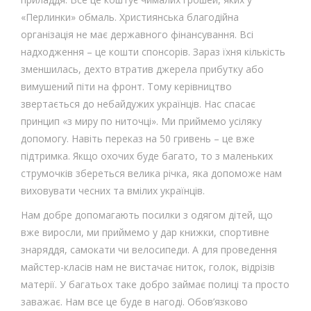
«Перлинки» обмаль. Християнська благодійна
організація не має державного фінансування. Всі
надходження – це кошти спонсорів. Зараз їхня кількість
зменшилась, дехто втратив джерела прибутку або
вимушений піти на фронт. Тому керівництво
звертається до небайдужих українців. Нас спасає
принцип «з миру по ниточці». Ми приймемо усіляку
допомогу. Навіть переказ на 50 гривень – це вже
підтримка. Якщо охочих буде багато, то з маленьких
струмочків збереться велика річка, яка допоможе нам
виховувати чесних та вмілих українців.
Нам добре допомагають посилки з одягом дітей, що
вже виросли, ми приймемо у дар книжки, спортивне
знаряддя, самокати чи велосипеди. А для проведення
майстер-класів нам не вистачає ниток, голок, відрізів
матерії. У багатьох таке добро займає полиці та просто
заважає. Нам все це буде в нагоді. Обов’язково