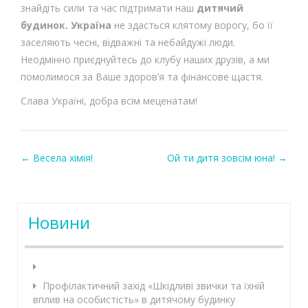
знайдіть сили та час підтримати наш
дитячий
будинок. Україна
не здасться клятому ворогу, бо її
заселяють чесні, відважні та небайдужі люди.
Неодмінно приєднуйтесь до клубу наших друзів, а ми
помолимося за Ваше здоров’я та фінансове щастя.
Слава Україні, добра всім меценатам!
←
Весела хімія!
Ой ти дитя зовсім юна!
→
Post navigation
Новини
Профілактичний захід «Шкідливі звички та їхній
вплив на особистість» в дитячому будинку