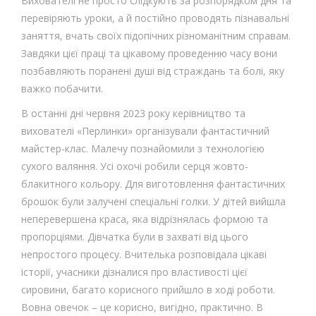
Вихователі не просто слідкують за розпорядком дня та
перевіряють уроки, а й постійно проводять пізнавальні
заняття, вчать своїх підопічних різноманітним справам.
Завдяки цієї праці та цікавому проведенню часу вони
позбавляють поранені душі від страждань та болі, яку
важко побачити.
В останні дні червня 2023 року керівництво та
вихователі «Перлинки» організували фантастичний
майстер-клас. Малечу познайомили з технологією
сухого валяння. Усі охочі робили серця жовто-
блакитного кольору. Для виготовлення фантастичних
брошок були залучені спеціальні голки. У дітей вийшла
неперевершена краса, яка відрізнялась формою та
пропорціями. Дівчатка були в захваті від цього
непростого процесу. Вчителька розповідала цікаві
історії, учасники дізналися про властивості цієї
сировини, багато корисного прийшло в ході роботи.
Вовна овечок – це корисно, вигідно, практично. В