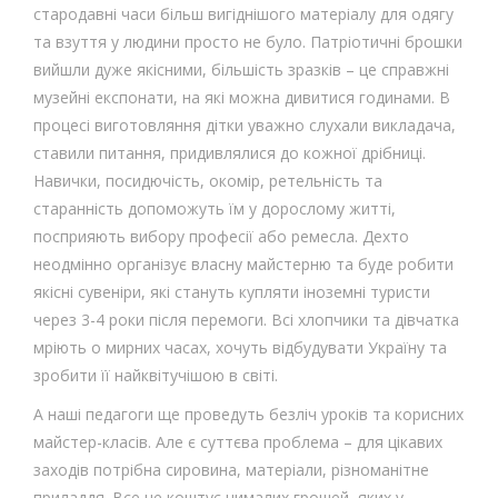
стародавні часи більш вигіднішого матеріалу для одягу
та взуття у людини просто не було. Патріотичні брошки
вийшли дуже якісними, більшість зразків – це справжні
музейні експонати, на які можна дивитися годинами. В
процесі виготовляння дітки уважно слухали викладача,
ставили питання, придивлялися до кожної дрібниці.
Навички, посидючість, окомір, ретельність та
старанність допоможуть їм у дорослому житті,
посприяють вибору професії або ремесла. Дехто
неодмінно організує власну майстерню та буде робити
якісні сувеніри, які стануть купляти іноземні туристи
через 3-4 роки після перемоги. Всі хлопчики та дівчатка
мріють о мирних часах, хочуть відбудувати Україну та
зробити її найквітучішою в світі.
А наші педагоги ще проведуть безліч уроків та корисних
майстер-класів. Але є суттєва проблема – для цікавих
заходів потрібна сировина, матеріали, різноманітне
приладдя. Все це коштує чималих грошей, яких у