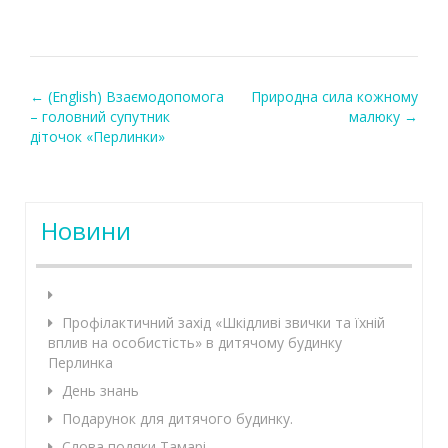
←
(English) Взаємодопомога
Природна сила кожному
Post navigation
– головний супутник
малюку
→
діточок «Перлинки»
Новини
Профілактичний захід «Шкідливі звички та їхній
вплив на особистість» в дитячому будинку
Перлинка
День знань
Подарунок для дитячого будинку.
Слова подяки Тамарі