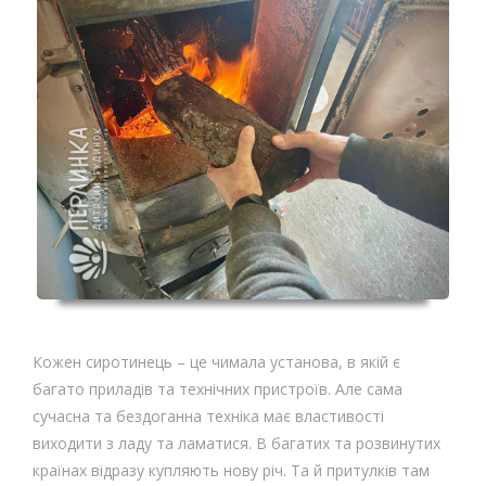
Кожен сиротинець – це чимала установа, в якій є
багато приладів та технічних пристроїв. Але сама
сучасна та бездоганна техніка має властивості
виходити з ладу та ламатися. В багатих та розвинутих
країнах відразу купляють нову річ. Та й притулків там