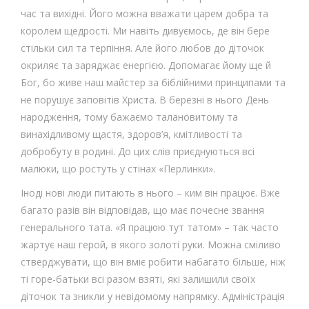
час та вихідні. Його можна вважати царем добра та
королем щедрості. Ми навіть дивуємось, де він бере
стільки сил та терпіння. Але його любов до діточок
окриляє та заряджає енергією. Допомагає йому ще й
Бог, бо живе наш майстер за біблійними принципами та
не порушує заповітів Христа. В березні в нього День
народження, тому бажаємо талановитому та
винахідливому щастя, здоров’я, кмітливості та
добробуту в родині. До цих слів приєднуються всі
малюки, що ростуть у стінах «Перлинки».
Іноді нові люди питають в нього – ким він працює. Вже
багато разів він відповідав, що має почесне звання
генерального тата. «Я працюю тут татом» – так часто
жартує наш герой, в якого золоті руки. Можна сміливо
стверджувати, що він вміє робити набагато більше, ніж
ті горе-батьки всі разом взяті, які залишили своїх
діточок та зникли у невідомому напрямку. Адміністрація