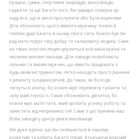
іграшки, сумки, спортивне знаряддя, велосипеди,
гаджети та ще багато чого. Він швидко поверне до
ладу все, що в змозі прослужити або бути корисним.
Діти обожнюють цього вмілого мужчину. Кожен в
глибині душі бачить в ньому свого тата. Кожен був би
рад мати поруч таку добру та талановиту людину. Саме
на таких золотих людях держиться вся наша країна та
численні виховні заклади. Діти завжди полюбляють
сильних та вмілих мужчин, що вміють працювати з
будь-яким інструментом, легко находять прості рішення
з ремонту складних речей. До таких, як Володя,
тягнуться хлопці, бо кожен мріє перейняти таланти та
силу майстерності. Таких обожнюють дівчатка, бо
кожна мріє мати тата, який зробить усіляку роботу та
захистить від неприємностей. Саме з цієї причини наш
Вова завжди у центрі уваги вихованців.
Ми дуже вдячні, що він залишається в нашому
колективі та робить багато справ, втрачаючи власний