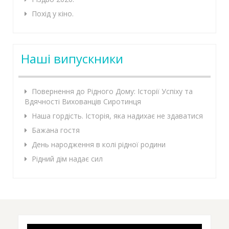
Похід у кіно.
Наші випускники
Повернення до Рідного Дому: Історії Успіху та
Вдячності Вихованців Сиротинця
Наша гордість. Історія, яка надихає не здаватися
Бажана гостя
День народження в колі рідної родини
Рідний дім надає сил