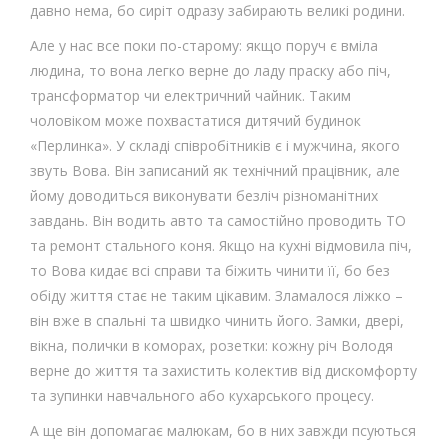
давно нема, бо сиріт одразу забирають великі родини.
Але у нас все поки по-старому: якщо поруч є вміла
людина, то вона легко верне до ладу праску або піч,
трансформатор чи електричний чайник. Таким
чоловіком може похвастатися дитячий будинок
«Перлинка». У складі співробітників є і мужчина, якого
звуть Вова. Він записаний як технічний працівник, але
йому доводиться виконувати безліч різноманітних
завдань. Він водить авто та самостійно проводить ТО
та ремонт стального коня. Якщо на кухні відмовила піч,
то Вова кидає всі справи та біжить чинити її, бо без
обіду життя стає не таким цікавим. Зламалося ліжко –
він вже в спальні та швидко чинить його. Замки, двері,
вікна, полички в коморах, розетки: кожну річ Володя
верне до життя та захистить колектив від дискомфорту
та зупинки навчального або кухарського процесу.
А ще він допомагає малюкам, бо в них завжди псуються