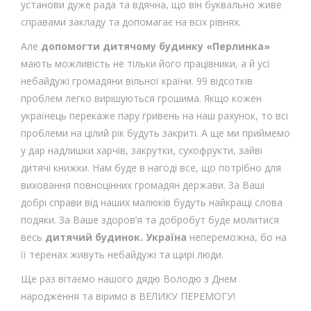
установи дуже рада та вдячна, що він буквально живе
справами закладу та допомагає на всіх рівнях.
Але
допомогти дитячому будинку «Перлинка»
мають можливість не тільки його працівники, а й усі
небайдужі громадяни вільної країни. 99 відсотків
проблем легко вирішуються грошима. Якщо кожен
українець перекаже пару гривень на наш рахунок, то всі
проблеми на цілий рік будуть закриті. А ще ми приймемо
у дар надлишки харчів, закрутки, сухофрукти, зайві
дитячі книжки. Нам буде в нагоді все, що потрібно для
виховання повноцінних громадян держави. За Ваші
добрі справи від наших малюків будуть найкращі слова
подяки. За Ваше здоров’я та добробут буде молитися
весь
дитячий будинок. Україна
непереможна, бо на
її теренах живуть небайдужі та щирі люди.
Ще раз вітаємо нашого дядю Володю з Днем
народження та віримо в ВЕЛИКУ ПЕРЕМОГУ!