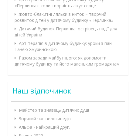
«Перлинка»: коли творчість лікує серце
Жовто-блакитні ляльки з ниток – творчий
розвиток дітей у дитячому будинку «Перлинка»
Дитячий будинок Перлинка: острівець надії для
дітей України
Арт-терапія в дитячому будинку: уроки з пані
Танею Хмуринською
Разом заради майбутнього: як допомогти
дитячому будинку та його маленьким громадянам
Наш відпочинок
Майстер та знавець дитячих душ!
Зоряний час велосипедів
Альфа - найкращий друг.
Різдво 2020.