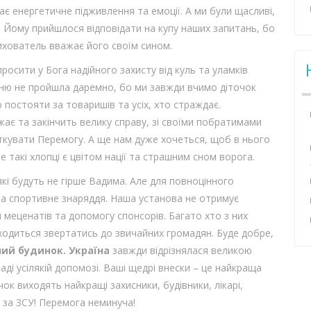
ає енергетичне підживлення та емоції. А ми були щасливі,
 Йому прийшлося відповідати на купу наших запитань, бо
вихователь вважає його своїм сином.
росити у Бога надійного захисту від куль та уламків
нню не пройшла даремно, бо ми завжди вчимо діточок
ю постояти за товаришів та усіх, хто страждає.
ає та закінчить велику справу, зі своїми побратимами
ткувати Перемогу. А ще нам дуже хочеться, щоб в нього
 такі хлопці є цвітом нації та страшним сном ворога.
які будуть не гірше Вадима. Але для повноцінного
г та спортивне знаряддя. Наша установа не отримує
 меценатів та допомогу спонсорів. Багато хто з них
ходиться звертатись до звичайних громадян. Буде добре,
ий будинок. Україна
завжди відрізнялася великою
ді усілякій допомозі. Ваші щедрі внески – це найкраща
чок виходять найкращі захисники, будівники, лікарі,
 за ЗСУ! Перемога неминуча!