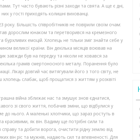
ами. Тут часто бувають різні заходи та свята. А ще є дні,
 них у гості приходять колишні вихованці.
 року. Більшість співробітників не повірили своїм очам:
став дорослим юнаком та перетворився на кремезного
та бурхливих емоцій. Хлопець не тільки зміг знайти себе у
ином великої країни. Він декілька місяців воював на
дик завжди був на передку та ніколи не ховався за
декілька грамів смертоносного металу. Поранення було
ції. Лікарі довгий час витягували його з того світу, не
ш хлопець слабак, щоб прощатися з життям у розквіті
страшна війна зближає нас та змушує знов єднатися,
кавого зі свого життя, побачив зміни, що відбулися у
ме до нього. А маленькі хлопчики, що зараз ростуть в
а красивими, як він. Вадиму ще потрібні сили та
справу та добити ворога, очистити рідну землю від
яких він ріс та мужнів, надають сил та впевненості. Для