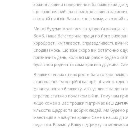
кожної людини повернення в батьківський дім д
що з хлопця вийшла справжня людина-захисник.
в кожній няні він бачить свою маму, а кожний 
Ми всі будемо молитися за здоров’я хлопця та п
бомб. Наша багаторічна праця по його вихова
хоробрості, кмітливості, справедливості, вмінн
Сподіваємось, що вже скоро він остаточно одуж
призначить день, коли всі ми разом будемо свя
була своя родина та сама красива дружина. Саме
В наших теплих стінах росте багато хлопчиків, 
становлення їм потрібні калорії, вітаміни, одя
фінансування з бюджету, а існує лише на донати
втратив статки з початком війни. Тому нам при
якщо кожен з Вас трошки підтримає наш
дитяч
кількістю щедрих та добрих людей. Ми будемо ра
інвестиція в майбутнє країни. Саме з наших діто
педагоги. Віримо у Вашу підтримку та молимося