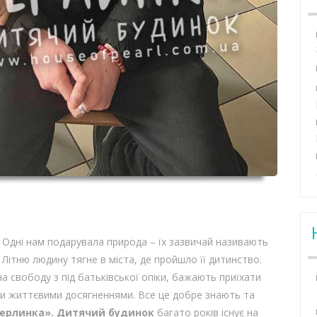
. Одні нам подарувала природа – їх зазвичай називають
. Літню людину тягне в міста, де пройшло її дитинство.
на свободу з під батьківської опіки, бажають приїхати
и життєвими досягненнями. Все це добре знають та
ерлинка». Дитячий будинок
багато років існує на