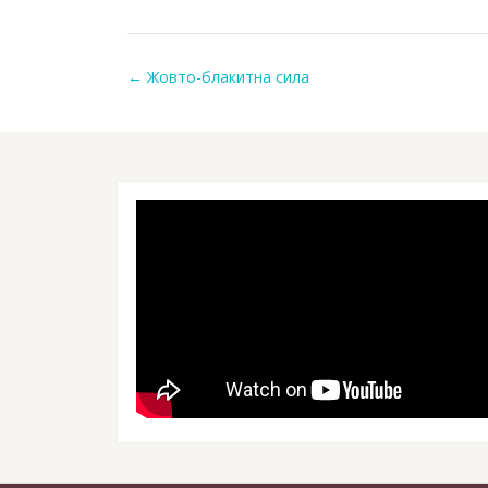
←
Жовто-блакитна сила
Post navigation