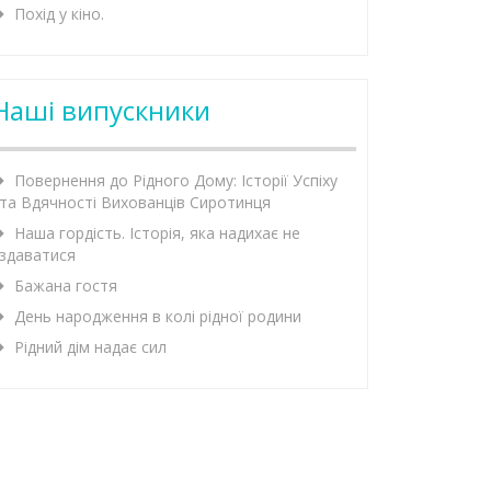
Похід у кіно.
Наші випускники
Повернення до Рідного Дому: Історії Успіху
та Вдячності Вихованців Сиротинця
Наша гордість. Історія, яка надихає не
здаватися
Бажана гостя
День народження в колі рідної родини
Рідний дім надає сил