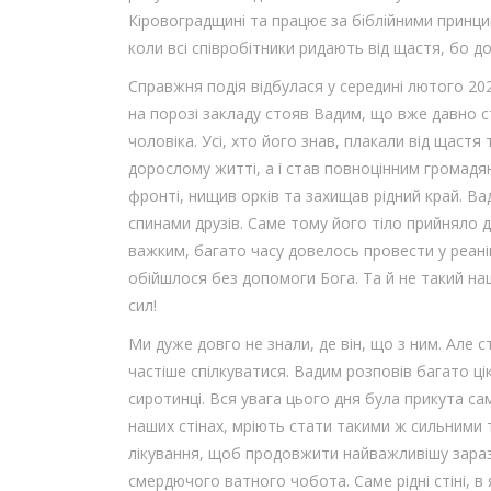
Кіровоградщині та працює за біблійними принцип
коли всі співробітники ридають від щастя, бо до
Справжня подія відбулася у середині лютого 2023
на порозі закладу стояв Вадим, що вже давно 
чоловіка. Усі, хто його знав, плакали від щастя 
дорослому житті, а і став повноцінним громадян
фронті, нищив орків та захищав рідний край. Ва
спинами друзів. Саме тому його тіло прийняло 
важким, багато часу довелось провести у реаніма
обійшлося без допомоги Бога. Та й не такий на
сил!
Ми дуже довго не знали, де він, що з ним. Але 
частіше спілкуватися. Вадим розповів багато ці
сиротинці. Вся увага цього дня була прикута са
наших стінах, мріють стати такими ж сильними т
лікування, щоб продовжити найважливішу зараз 
смердючого ватного чобота. Саме рідні стіні, в 