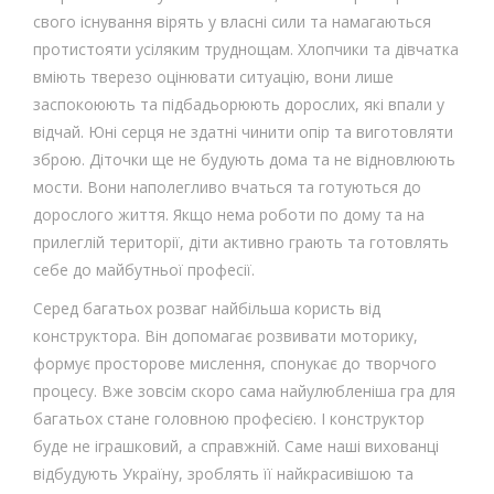
свого існування вірять у власні сили та намагаються
протистояти усіляким труднощам. Хлопчики та дівчатка
вміють тверезо оцінювати ситуацію, вони лише
заспокоюють та підбадьорюють дорослих, які впали у
відчай. Юні серця не здатні чинити опір та виготовляти
зброю. Діточки ще не будують дома та не відновлюють
мости. Вони наполегливо вчаться та готуються до
дорослого життя. Якщо нема роботи по дому та на
прилеглій території, діти активно грають та готовлять
себе до майбутньої професії.
Серед багатьох розваг найбільша користь від
конструктора. Він допомагає розвивати моторику,
формує просторове мислення, спонукає до творчого
процесу. Вже зовсім скоро сама найулюбленіша гра для
багатьох стане головною професією. І конструктор
буде не іграшковий, а справжній. Саме наші вихованці
відбудують Україну, зроблять її найкрасивішою та