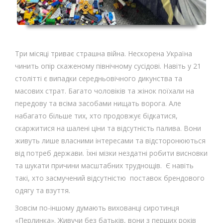
Три місяці триває страшна війна. Нескорена Україна
чинить опір скаженому північному сусідові. Навіть у 21
столітті є випадки середньовічного дикунства та
масових страт. Багато чоловіків та жінок поїхали на
передову та всіма засобами нищать ворога. Але
набагато більше тих, хто продовжує бідкатися,
скаржитися на шалені ціни та відсутність палива. Вони
живуть лише власними інтересами та відсторонюються
від потреб держави. Їхні мізки нездатні робити висновки
та шукати причини масштабних труднощів. Є навіть
такі, хто засмучений відсутністю поставок брендового
одягу та взуття.
Зовсім по-іншому думають вихованці сиротинця
«Перлинка». Живучи без батьків, вони з перших років