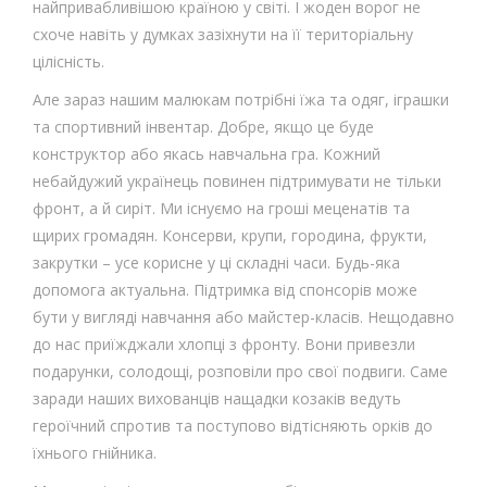
найпривабливішою країною у світі. І жоден ворог не
схоче навіть у думках зазіхнути на її територіальну
цілісність.
Але зараз нашим малюкам потрібні їжа та одяг, іграшки
та спортивний інвентар. Добре, якщо це буде
конструктор або якась навчальна гра. Кожний
небайдужий українець повинен підтримувати не тільки
фронт, а й сиріт. Ми існуємо на гроші меценатів та
щирих громадян. Консерви, крупи, городина, фрукти,
закрутки – усе корисне у ці складні часи. Будь-яка
допомога актуальна. Підтримка від спонсорів може
бути у вигляді навчання або майстер-класів. Нещодавно
до нас приїжджали хлопці з фронту. Вони привезли
подарунки, солодощі, розповіли про свої подвиги. Саме
заради наших вихованців нащадки козаків ведуть
героїчний спротив та поступово відтісняють орків до
їхнього гнійника.