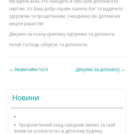
Ми вдячні всім, хто находить в себі сили допомагати
сирітам. Усі Ваші добрі справи оцінить Бог та віддячить
здоров’ям та процвітанням. І неодмінно він допоможе
нищіти рашистів!
Дякуємо за кожну краплину підтримки та допомоги.
Нехай Господь оберігає та допомогає.
←
Незвичайні гості
Дякуємо за допомогу
→
Post navigation
Новини
Профілактичний захід «Шкідливі звички та їхній
вплив на особистість» в дитячому будинку