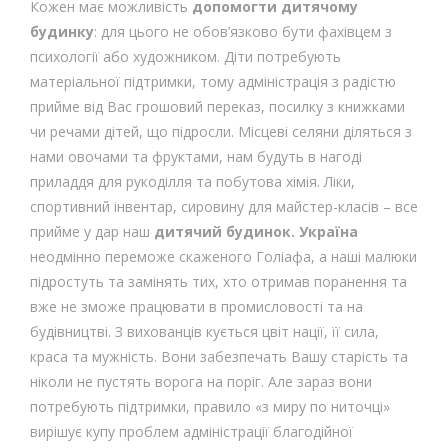
Кожен має можливість
допомогти дитячому
будинку
: для цього не обов’язково бути фахівцем з
психології або художником. Діти потребують
матеріальної підтримки, тому адміністрація з радістю
прийме від Вас грошовий переказ, посилку з книжками
чи речами дітей, що підросли. Місцеві селяни діляться з
нами овочами та фруктами, нам будуть в нагоді
приладдя для рукоділля та побутова хімія. Ліки,
спортивний інвентар, сировину для майстер-класів – все
прийме у дар наш
дитячий будинок. Україна
неодмінно переможе скаженого Голіафа, а наші малюки
підростуть та замінять тих, хто отримав поранення та
вже не зможе працювати в промисловості та на
будівництві. З вихованців кується цвіт нації, її сила,
краса та мужність. Вони забезпечать Вашу старість та
ніколи не пустять ворога на поріг. Але зараз вони
потребують підтримки, правило «з миру по ниточці»
вирішує купу проблем адміністрації благодійної