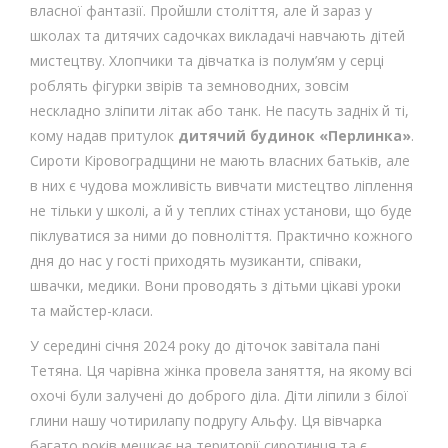
власної фантазії. Пройшли століття, але й зараз у
школах та дитячих садочках викладачі навчають дітей
мистецтву. Хлопчики та дівчатка із полум’ям у серці
роблять фігурки звірів та земноводних, зовсім
нескладно зліпити літак або танк. Не пасуть задніх й ті,
кому надав притулок
дитячий будинок «Перлинка»
.
Сироти Кіровоградщини не мають власних батьків, але
в них є чудова можливість вивчати мистецтво ліплення
не тільки у школі, а й у теплих стінах установи, що буде
піклуватися за ними до повноліття. Практично кожного
дня до нас у гості приходять музиканти, співаки,
швачки, медики. Вони проводять з дітьми цікаві уроки
та майстер-класи.
У середині січня 2024 року до діточок завітала пані
Тетяна. Ця чарівна жінка провела заняття, на якому всі
охочі були залучені до доброго діла. Діти ліпили з білої
глини нашу чотирилапу подругу Альфу. Ця вівчарка
багато років мешкає на території сиротинця та є