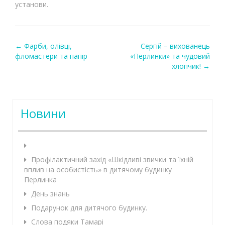
установи.
←
Фарби, олівці,
Сергій – вихованець
Post navigation
фломастери та папір
«Перлинки» та чудовий
хлопчик!
→
Новини
Профілактичний захід «Шкідливі звички та їхній
вплив на особистість» в дитячому будинку
Перлинка
День знань
Подарунок для дитячого будинку.
Слова подяки Тамарі