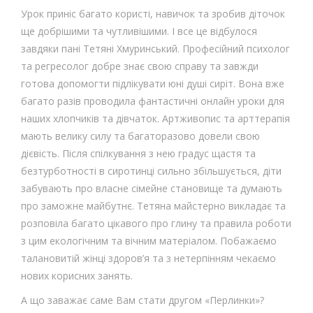
Урок приніс багато користі, навичок та зробив діточок
ще добрішими та чутливішими. І все це відбулося
завдяки пані Тетяні Хмуринський. Професійний психолог
та регресолог добре знає свою справу та завжди
готова допомогти підлікувати юні душі сиріт. Вона вже
багато разів проводила фантастичні онлайн уроки для
наших хлопчиків та дівчаток. Артживопис та арттерапія
мають велику силу та багаторазово довели свою
дієвість. Після спілкування з нею градус щастя та
безтурботності в сиротинці сильно збільшується, діти
забувають про власне сімейне становище та думають
про заможне майбутнє. Тетяна майстерно викладає та
розповіла багато цікавого про глину та правила роботи
з цим екологічним та вічним матеріалом. Побажаємо
талановитій жінці здоров’я та з нетерпінням чекаємо
нових корисних занять.
А що заважає саме Вам стати другом «Перлинки»?