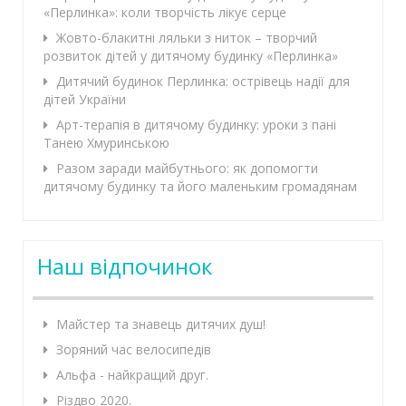
«Перлинка»: коли творчість лікує серце
Жовто-блакитні ляльки з ниток – творчий
розвиток дітей у дитячому будинку «Перлинка»
Дитячий будинок Перлинка: острівець надії для
дітей України
Арт-терапія в дитячому будинку: уроки з пані
Танею Хмуринською
Разом заради майбутнього: як допомогти
дитячому будинку та його маленьким громадянам
Наш відпочинок
Майстер та знавець дитячих душ!
Зоряний час велосипедів
Альфа - найкращий друг.
Різдво 2020.