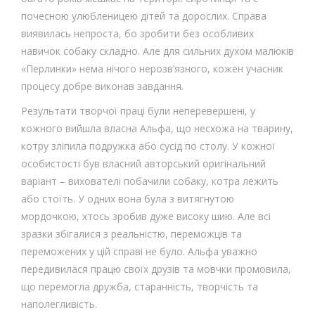
почесною улюбленицею дітей та дорослих. Справа
виявилась непроста, бо зробити без особливих
навичок собаку складно. Але для сильних духом малюків
«Перлинки» нема нічого нерозв’язного, кожен учасник
процесу добре виконав завдання.
Результати творчої праці були неперевершені, у
кожного вийшла власна Альфа, що несхожа на тварину,
котру зліпила подружка або сусід по столу. У кожної
особистості був власний авторський оригінальний
варіант – вихователі побачили собаку, котра лежить
або стоїть. У одних вона була з витягнутою
мордочкою, хтось зробив дуже високу шию. Але всі
зразки збігалися з реальністю, переможців та
переможених у цій справі не було. Альфа уважно
передивилася працю своїх друзів та мовчки промовила,
що перемогла дружба, старанність, творчість та
наполегливість.