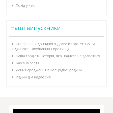
Похід у кіно.
Наші випускники
Повернення до Рідного Дому: Історії Успіху та
Вдячності Вихованців Сиротинця
Наша гордість. Історія, яка надихає не здаватися
Бажана гостя
День народження в колі рідної родини
Рідний дім надає сил