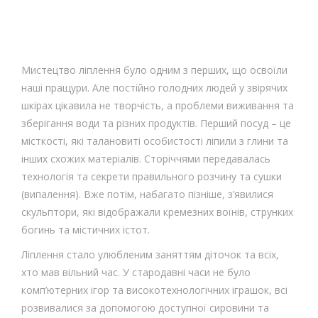
Мистецтво ліплення було одним з перших, що освоїли
наші пращури. Але постійно голодних людей у звірячих
шкірах цікавила не творчість, а проблеми виживання та
зберігання води та різних продуктів. Перший посуд – це
місткості, які талановиті особистості ліпили з глини та
інших схожих матеріалів. Сторіччями передавалась
технологія та секрети правильного розчину та сушки
(випалення). Вже потім, набагато пізніше, з’явилися
скульптори, які відображали кремезних воїнів, струнких
богинь та містичних істот.
Ліплення стало улюбленим заняттям діточок та всіх,
хто мав вільний час. У стародавні часи не було
комп’ютерних ігор та високотехнологічних іграшок, всі
розвивалися за допомогою доступної сировини та