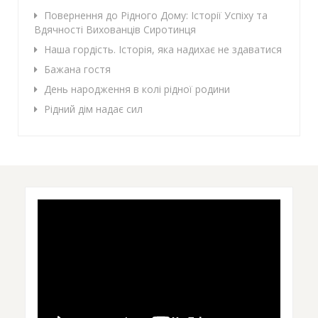
Повернення до Рідного Дому: Історії Успіху та
Вдячності Вихованців Сиротинця
Наша гордість. Історія, яка надихає не здаватися
Бажана гостя
День народження в колі рідної родини
Рідний дім надає сил