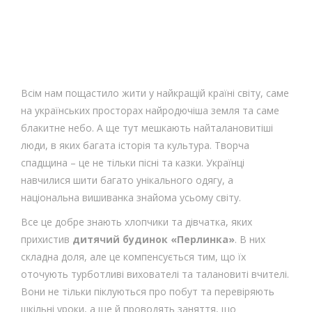
Всім нам пощастило жити у найкращій країні світу, саме
на українських просторах найродючіша земля та саме
блакитне небо. А ще тут мешкають найталановитіші
люди, в яких багата історія та культура. Творча
спадщина – це не тільки пісні та казки. Українці
навчилися шити багато унікального одягу, а
національна вишиванка знайома усьому світу.
Все це добре знають хлопчики та дівчатка, яких
прихистив
дитячий будинок «Перлинка»
. В них
складна доля, але це компенсується тим, що їх
оточують турботливі вихователі та талановиті вчителі.
Вони не тільки піклуються про побут та перевіряють
шкільні уроки, а ще й проводять заняття, що