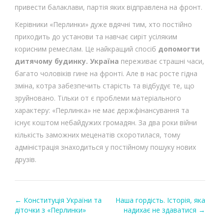
привести балаклави, партія яких відправлена на фронт.
Керівники «Перлинки» дуже вдячні тим, хто постійно
приходить до установи та навчає сиріт усіляким
корисним ремеслам. Це найкращий спосіб
допомогти
дитячому будинку. Україна
переживає страшні часи,
багато чоловіків гине на фронті. Але в нас росте гідна
зміна, котра забезпечить старість та відбудує те, що
зруйновано. Тільки от є проблеми матеріального
характеру: «Перлинка» не має держфінансування та
існує коштом небайдужих громадян. За два роки війни
кількість заможних меценатів скоротилася, тому
адміністрація знаходиться у постійному пошуку нових
друзів.
←
Конституція України та
Наша гордість. Історія, яка
Post navigation
діточки з «Перлинки»
надихає не здаватися
→