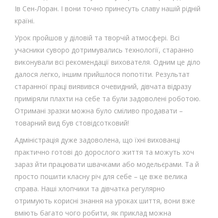
Ів Сен-Лоран. І вони точно принесуть славу нашій рідній
країні.
Урок пройшов у діловій та творчій атмосфері. Всі
учасники суворо дотримувались технології, старанно
виконували всі рекомендації вихователя. Одним це діло
далося легко, іншим прийшлося попотіти. Результат
старанної праці виявився очевидний, дівчата відразу
приміряли плахти на себе та були задоволені роботою.
Отримані зразки можна було сміливо продавати –
товарний вид був стовідсотковий!
Адміністрація дуже задоволена, що їхні вихованці
практично готові до дорослого життя та можуть хоч
зараз йти працювати швачками або модельєрами. Та й
просто пошити класну річ для себе – це вже велика
справа. Наші хлопчики та дівчатка регулярно
отримують корисні знання на уроках шиття, вони вже
вміють багато чого робити, як приклад можна