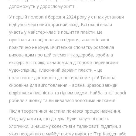
допоможуть у дорослому житті.
У першій половині березня 2024 року у стінах установи
відбувся черговий корисний захід. Всі охочі взяли
участь у майстер-класі з пошиття плахти. Це
оригінальна національна спідниця, аналогів якої
практично не існує. Вчителька спочатку розповіла
вихованцям про цей елемент гардероба, зробила
екскурс в історію, ознайомила діточок з перевагами
чудо-спідниці. Класичний варіант плахти – це
полотнище довжиною до чотирьох метрів! Типова
сировина для виготовлення – вовна. Зразок завжди
відрізнявся пишністю та гідним видом. Найбагатші версії
робили з шовку та вишивалися золотими нитками!
Після теоретичної частини почався процес навчання.
Слід зауважити, що до діла були залучені навіть
хлопчики. В нашому колективі є талановиті підлітки, з
яких неодмінно в майбутньому виросте П’єр Карден або