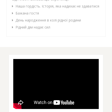
Наша гордість. Історія, яка надихає не здаватися
Бажана гостя
День народження в колі рідної родини
Рідний дім надає сил