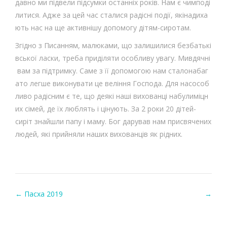
давно ми підвели підсумки останніх років. Нам є чимподі
литися. Адже за цей час сталися радісні події, якінадиха
ють нас на ще активнішу допомогу дітям-сиротам.
Згідно з Писанням, малюками, що залишилися безбатькі
вської ласки, треба приділяти особливу увагу. Мивдячні
вам за підтримку. Саме з її допомогою нам сталонабаг
ато легше виконувати це веління Господа. Для насособ
ливо радісним є те, що деякі наші вихованці набулиміцн
их сімей, де їх люблять і цінують. За 2 роки 20 дітей-
сиріт знайшли папу і маму. Бог дарував нам присвячених
людей, які прийняли наших вихованців як рідних.
←
Пасха 2019
→
Post navigation