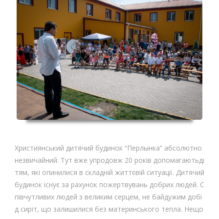
Християнський дитячий будинок “Перлынка” абсолютно
незвичайний. Тут вже упродовж 20 років допомагаютьді
тям, які опинилися в складній життєвій ситуації. Дитячий
будинок існує за рахунок пожертвувань добрих людей. С
півчутливих людей з великим серцем, не байдужим добі
д сиріт, що залишилися без материнського тепла. Нещо