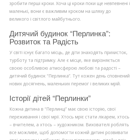
зробити перші кроки. Хоча ці кроки поки ще невпевнені і
маленькі, вони є важливим кроком на шляху до
великого і світлого майбутнього.
Дитячий будинок “Перлинка”:
Розвиток та Радість
У світі існує багато місць, де діти знаходять прихисток,
турботу та підтримку. Але є місце, яке вирізняється
своєю особливою атмосферою любові та радості –
дитячий будинок “Перлинка”. Тут кожен день сповнений
нових досягнень, маленьких перемог і великих мрій.
Історії дітей “Перлинки”
Кожна дитина в “Перлинці” має свою історію, свої
переживання і свої мрії. Хтось мріє стати лікарем, хтось
– вчителем, а хтось – художником. Вихователі роблять
все можливе, щоб допомогти кожній дитині розвивати