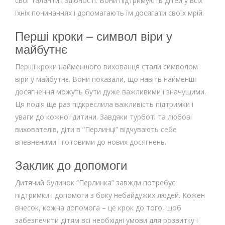
свої таланти і здібності. Вони підтримують дітей у всіх
їхніх починаннях і допомагають їм досягати своїх мрій.
Перші кроки – символ віри у
майбутнє
Перші кроки найменшого вихованця стали символом
віри у майбутнє. Вони показали, що навіть найменші
досягнення можуть бути дуже важливими і значущими.
Ця подія ще раз підкреслила важливість підтримки і
уваги до кожної дитини. Завдяки турботі та любові
вихователів, діти в “Перлинці” відчувають себе
впевненими і готовими до нових досягнень.
Заклик до допомоги
Дитячий будинок “Перлинка” завжди потребує
підтримки і допомоги з боку небайдужих людей. Кожен
внесок, кожна допомога – це крок до того, щоб
забезпечити дітям всі необхідні умови для розвитку і