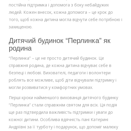
постійна підтримка і допомога з боку небайдужих
людей. Кожен внесок, кожна допомога – це крок до
того, щоб кожна дитина могла відчути себе потрібною і
захищеною.
Дитячий будинок “Перлинка” як
родина
“Перлинка” – це не просто дитячий будинок. Це
справжня родина, де кожна дитина відчуває себе в
безпеці і любові. Вихователі, педагоги і волонтери
роблять все можливе, щоб діти відчували підтримку і
могли розвиватися у комфортних умовах.
Перші кроки найменшого вихованця дитячого будинку
“Перлинка” стали справжнім святом для всіх. Ця подія
ще раз підтвердила важливість підтримки і уваги до
кожної дитини. Особлива вдячність пані Катерині
Андріївні за її турботу і подарунок, що допоміг малюку