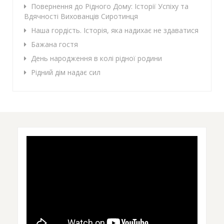
Повернення до Рідного Дому: Історії Успіху та
Вдячності Вихованців Сиротинця
Наша гордість. Історія, яка надихає не здаватися
Бажана гостя
День народження в колі рідної родини
Рідний дім надає сил