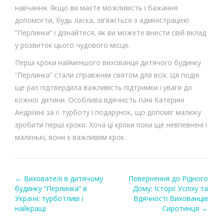
навчання. Якщо ви маєте можливість і бажання
допомогти, будь ласка, зв’яжіться з адміністрацією
“Перлинки” і дізнайтеся, як ви можете внести свій вклад
у розвиток цього чудового місця.
Перші кроки найменшого вихованця дитячого будинку
“Перлинка” стали справжнім святом для всіх. Ця подія
ще раз підтвердила важливість підтримки і уваги до
кожної дитини. Особлива вдячність пані Катерині
Андріївні за її турботу і подарунок, що допоміг малюку
зробити перші кроки. Хоча ці кроки поки ще невпевнені і
маленькі, вони є важливим крок.
←
Вихователі в дитячому
Повернення до Рідного
Post navigation
будинку “Перлинка” в
Дому: Історії Успіху та
Україні: турботливі і
Вдячності Вихованців
найкращі
Сиротинця
→