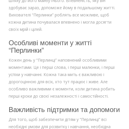
шляху до його майбутнього. Впевненість, яку він
здобуває зараз, допоможе йому в подальшому житті.
Вихователі “Перлинки” роблять все можливе, щоб
кожна дитина почувалася впевнено і могла досягти
своїх мрій і цілей.
Особливі моменти у житті
“Перлинки”
Кожен день у “Перлинці” наповнений особливими
моментами. Це і перші слова, і перші малюнки, і перші
успіхи у навчанні. Кожна така мить є важливою і
дорогоцінною для всіх, хто тут працює і живе. Але
особливо важливими є моменти, коли дитина робить
перші кроки до своєї незалежності і самостійності.
Важливість підтримки та допомоги
Для того, щоб забезпечити дітям у “Перлинці” всі
необхідні умови для розвитку і навчання, необхідна