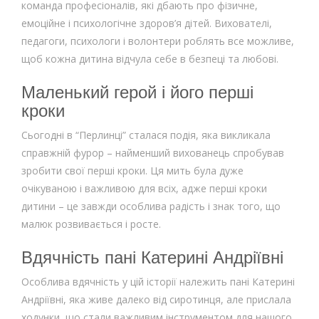
команда професіоналів, які дбають про фізичне,
емоційне і психологічне здоров’я дітей. Вихователі,
педагоги, психологи і волонтери роблять все можливе,
щоб кожна дитина відчула себе в безпеці та любові.
Маленький герой і його перші
кроки
Сьогодні в “Перлинці” сталася подія, яка викликала
справжній фурор – найменший вихованець спробував
зробити свої перші кроки. Ця мить була дуже
очікуваною і важливою для всіх, адже перші кроки
дитини – це завжди особлива радість і знак того, що
малюк розвивається і росте.
Вдячність пані Катерині Андріївні
Особлива вдячність у цій історії належить пані Катерині
Андріївні, яка живе далеко від сиротинця, але прислала
ходунки, що стали важливим інструментом для нашого