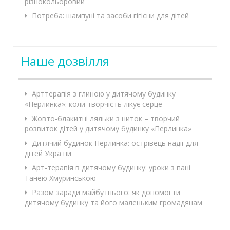
різнокольоровий
Потреба: шампуні та засоби гігієни для дітей
Наше дозвілля
Арттерапія з глиною у дитячому будинку
«Перлинка»: коли творчість лікує серце
Жовто-блакитні ляльки з ниток – творчий
розвиток дітей у дитячому будинку «Перлинка»
Дитячий будинок Перлинка: острівець надії для
дітей України
Арт-терапія в дитячому будинку: уроки з пані
Танею Хмуринською
Разом заради майбутнього: як допомогти
дитячому будинку та його маленьким громадянам