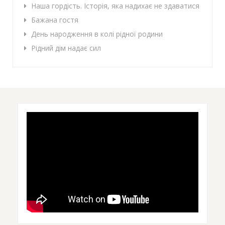
Наша гордість. Історія, яка надихає не здаватися
Бажана гостя
День народження в колі рідної родини
Рідний дім надає сил