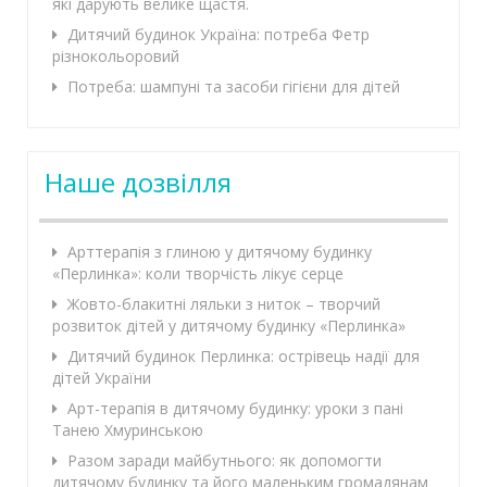
які дарують велике щастя.
Дитячий будинок Україна: потреба Фетр
різнокольоровий
Потреба: шампуні та засоби гігієни для дітей
Наше дозвілля
Арттерапія з глиною у дитячому будинку
«Перлинка»: коли творчість лікує серце
Жовто-блакитні ляльки з ниток – творчий
розвиток дітей у дитячому будинку «Перлинка»
Дитячий будинок Перлинка: острівець надії для
дітей України
Арт-терапія в дитячому будинку: уроки з пані
Танею Хмуринською
Разом заради майбутнього: як допомогти
дитячому будинку та його маленьким громадянам