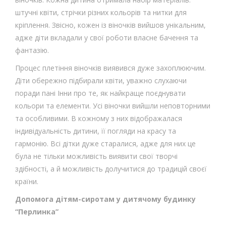
штучні квіти, стрічки різних кольорів та нитки для
кріплення. Звісно, кожен із віночків вийшов унікальним,
адже діти вкладали у свої роботи власне бачення та
фантазію.
Процес плетіння віночків виявився дуже захоплюючим.
Діти обережно підбирали квіти, уважно слухаючи
поради пані Інни про те, як найкраще поєднувати
кольори та елементи. Усі віночки вийшли неповторними
та особливими. В кожному з них відображалася
індивідуальність дитини, її погляди на красу та
гармонію. Всі дітки дуже старалися, адже для них це
була не тільки можливість виявити свої творчі
здібності, а й можливість долучитися до традицій своєї
країни.
Допомога дітям-сиротам у дитячому будинку
“Перлинка”