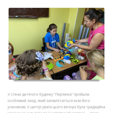
У стінах дитячого будинку “Перлинка” пройшов
особливий захід, який запам’ятається всім його
учасникам. У центрі уваги цього вечора була традиційна