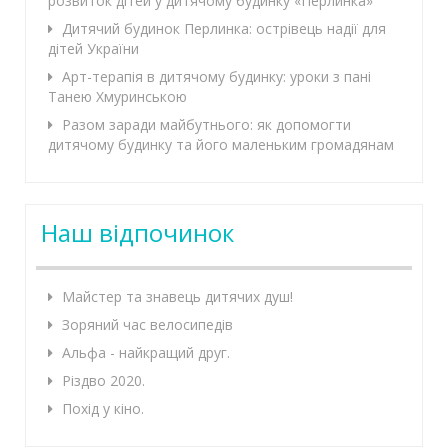
розвиток дітей у дитячому будинку «Перлинка»
Дитячий будинок Перлинка: острівець надії для
дітей України
Арт-терапія в дитячому будинку: уроки з пані
Танею Хмуринською
Разом заради майбутнього: як допомогти
дитячому будинку та його маленьким громадянам
Наш відпочинок
Майстер та знавець дитячих душ!
Зоряний час велосипедів
Альфа - найкращий друг.
Різдво 2020.
Похід у кіно.