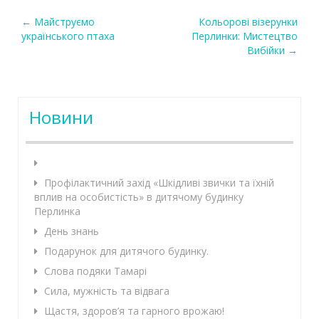
←
Майструємо
Кольорові візерунки
Post navigation
українського птаха
Перлинки: Мистецтво
Вибійки
→
Новини
Профілактичний захід «Шкідливі звички та їхній
вплив на особистість» в дитячому будинку
Перлинка
День знань
Подарунок для дитячого будинку.
Слова подяки Тамарі
Сила, мужність та відвага
Щастя, здоров’я та гарного врожаю!