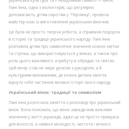
українська культура та її невід’ємний символ — вінок.
Пані Інна, одна з волонтерів, що регулярно
допомагають дітям-сиротам у “Перлинці”, провела
майстер-клас із виготовлення українських віночків.
Це була не просто творча робота, а справжня подорож
в історію та традиції українського народу. Пані Інна
розповіла дітям про символічне значення кожної квітки
та стрічки, що використовуються у вінках, а також про
роль цього важливого атрибуту в обрядах та святах.
Цей вечір став не лише уроком з рукоділля, а й
культурним вихованням, де кожна дитина змогла
відчути себе частиною великої історії свого народу.
Український вінок: традиції та символізм
Пані Інна розпочала заняття з розповіді про український
вінок. Вона пояснила, що вінок завжди мав важливе
значення у житті українців, адже це не просто прикраса
для волосся, а символ молодості, чистоти і вічного