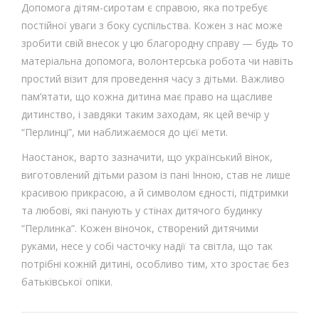
Допомога дітям-сиротам є справою, яка потребує
постійної уваги з боку суспільства. Кожен з нас може
зробити свій внесок у цю благородну справу — будь то
матеріальна допомога, волонтерська робота чи навіть
простий візит для проведення часу з дітьми. Важливо
пам’ятати, що кожна дитина має право на щасливе
дитинство, і завдяки таким заходам, як цей вечір у
“Перлинці”, ми наближаємося до цієї мети.
Наостанок, варто зазначити, що український вінок,
виготовлений дітьми разом із пані Інною, став не лише
красивою прикрасою, а й символом єдності, підтримки
та любові, які панують у стінах дитячого будинку
“Перлинка”. Кожен віночок, створений дитячими
руками, несе у собі часточку надії та світла, що так
потрібні кожній дитині, особливо тим, хто зростає без
батьківської опіки.