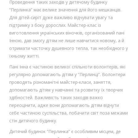
Проведення таких заходів у дитячому будинку
“Перлинка” має велике значення для його мешканців.
Для дітей-сиріт дуже важливо відчувати увагу та
підтримку з боку дорослих. Майстер-клас із
виготовлення українських віночків, організований пані
Інною, дав змогу дітям не лише навчитися новому, а й
отримати часточку душевного тепла, так необхідного у
їхньому житті.
Пані Інна є частиною великої спільноти волонтерів, які
регулярно допомагають дітям у “Перлинці”. Волонтери
проводять різноманітні майстер-класи, заняття,
допомагають дітям у навчанні та розвитку їх творчих
здібностей. Важливість таких заходів важко
переоцінити, адже вони допомагають дітям відчути
себе частиною суспільства, побачити світ поза межами
стін дитячого будинку.
Дитячий будинок “Перлинка” є особливим місцем, де