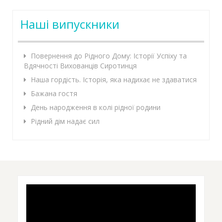
Наші випускники
Повернення до Рідного Дому: Історії Успіху та
Вдячності Вихованців Сиротинця
Наша гордість. Історія, яка надихає не здаватися
Бажана гостя
День народження в колі рідної родини
Рідний дім надає сил