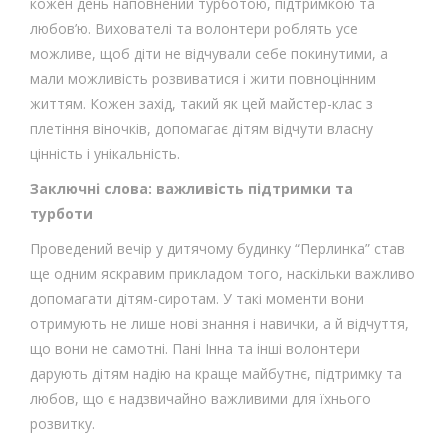
кожен день наповнений турботою, підтримкою та
любов’ю. Вихователі та волонтери роблять усе
можливе, щоб діти не відчували себе покинутими, а
мали можливість розвиватися і жити повноцінним
життям. Кожен захід, такий як цей майстер-клас з
плетіння віночків, допомагає дітям відчути власну
цінність і унікальність.
Заключні слова: важливість підтримки та
турботи
Проведений вечір у дитячому будинку “Перлинка” став
ще одним яскравим прикладом того, наскільки важливо
допомагати дітям-сиротам. У такі моменти вони
отримують не лише нові знання і навички, а й відчуття,
що вони не самотні. Пані Інна та інші волонтери
дарують дітям надію на краще майбутнє, підтримку та
любов, що є надзвичайно важливими для їхнього
розвитку.