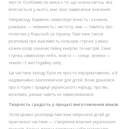
життя. Особливістю вінка є те, що кожна квітка, яка
вплітається у нього, має своє символічне значення.
Наприклад, барвінок символізує вічність і кохання,
ромашка — невинність і чистоту, мак — пам’ять про
полеглих у боротьбі за Україну. Пані Інна також
розповіла про важливість кольорів стрічок у вінку:
кожен колір означає певну енергію та настрій. Синя
стрічка символізує небо, жовта — сонце, зелена —
землю і її життєдайну силу.
Ця частина заходу була не просто інформативною, а й
надзвичайно захоплюючою для дітей. Вони дізналися
про історію і традиції українського народу, про які,
можливо, раніше навіть не замислювалися.
Творчість і радість у процесі виготовлення вінків
Після цікавої розповіді пані Інна запросила дітей до
практичної частини — створення власних українських
віночків. Кожна дитина отримала набір матеріалів: