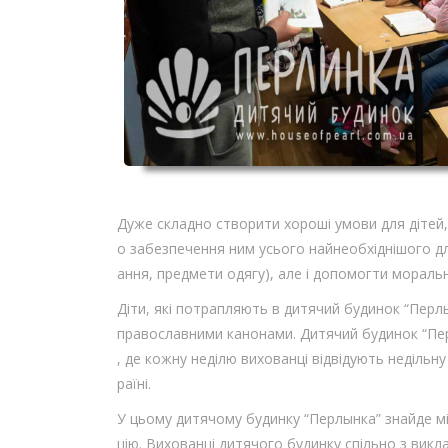
Дуже складно створити хороші умови для дітей,
о забезпечення ним усього найнеобхіднішого дл
ання, предмети одягу), але і допомогти моральн
Діти, які потрапляють в дитячий будинок “Перл
православними канонами. Дитячий будинок “Пер
, де кожну неділю вихованці відвідують неділь
раїні.
У цьому дитячому будинку “Перлынка” знайде мі
цію. Вихованці дитячого будинку спільно з викл