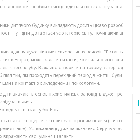
нньої допомоги, особливо якщо йдеться про фінансування
тники дитячого будинку викладають досить цікаво розроб
ості. Тут діти дізнаються усю історію світу, починаючи ві
м викладання дуже цікавих психологічних вечорів “Питання
 таких вечорах, може задати питання, яке сильно його хви
ча дитячого клубу. Важливо створити на такому вечорі од
ідлітки, які проходять перехідний період в житті і були
 пішли на контакт з викладачами і психологами.
 діти вивчають основні християнські заповіді в дуже ігро
слідувати чиє –
к відомо, він йде у бік Бога.
ь свята і концерти, які присвячені різним подіям (свято
ерезня і інше). Усі вихованці дуже зацікавлено беруть учас
их виражають свої уміння і таланти.