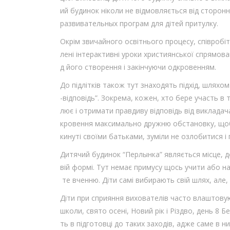
ий будинок ніколи не відмовляється від сторо
развивательных програм для дітей притулку.
Окрім звичайного освітнього процесу, співробі
лені інтерактивні уроки християнської спрямован
д його створення і закінчуючи одкровенням.
До підлітків також тут знаходять підхід, шляхо
-відповідь”. Зокрема, кожен, хто бере участь в
лює і отримати правдиву відповідь від виклада
кровення максимально дружню обстановку, щоб п
кинуті своїми батьками, зуміли не озлобитися і
Дитячий будинок “Перлынка” являється місце, де
вій формі. Тут немає примусу щось учити або на
те вченню. Діти самі вибирають свій шлях, але, я
Діти при сприяння вихователів часто влаштовуют
школи, свято осені, Новий рік і Різдво, день 8 Б
ть в підготовці до таких заходів, адже саме в н