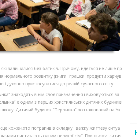
 які залишилися без батьків. Причому, йдеться не лише пр
я нормального розвитку (книги, іграшки, продукти харчув
о і духовно пристосуватися до реалій сучасного світу.
ынка” знаходять в нім своє призначення і виховуються за
лынка” є одним з перших християнських дитячих будинків
ну школу. Дитячий будинок “Перлынка” розташований на Ук
сце кожен,хто потрапив в складну і важку життєву ситуа
адачами виступають одним великої сім’ї. При цьому, дитяч