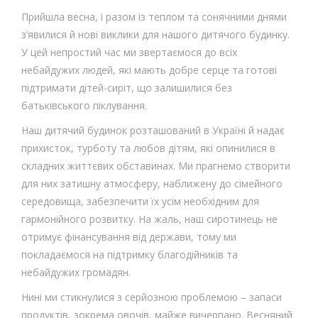
Прийшла весна, і разом із теплом та сонячними днями
з’явилися й нові виклики для нашого дитячого будинку.
У цей непростий час ми звертаємося до всіх
небайдужих людей, які мають добре серце та готові
підтримати дітей-сиріт, що залишилися без
батьківського піклування.
Наш дитячий будинок розташований в Україні й надає
прихисток, турботу та любов дітям, які опинилися в
складних життєвих обставинах. Ми прагнемо створити
для них затишну атмосферу, наближену до сімейного
середовища, забезпечити їх усім необхідним для
гармонійного розвитку. На жаль, наш сиротинець не
отримує фінансування від держави, тому ми
покладаємося на підтримку благодійників та
небайдужих громадян.
Нині ми стикнулися з серйозною проблемою – запаси
продуктів, зокрема овочів, майже вичерпано. Весняний