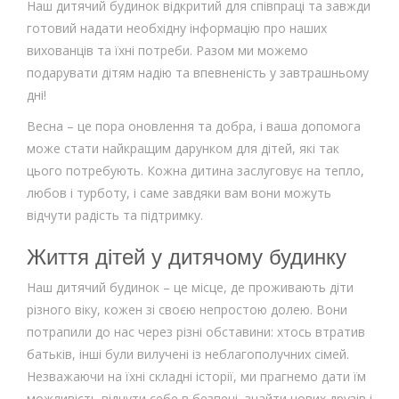
Наш дитячий будинок відкритий для співпраці та завжди
готовий надати необхідну інформацію про наших
вихованців та їхні потреби. Разом ми можемо
подарувати дітям надію та впевненість у завтрашньому
дні!
Весна – це пора оновлення та добра, і ваша допомога
може стати найкращим дарунком для дітей, які так
цього потребують. Кожна дитина заслуговує на тепло,
любов і турботу, і саме завдяки вам вони можуть
відчути радість та підтримку.
Життя дітей у дитячому будинку
Наш дитячий будинок – це місце, де проживають діти
різного віку, кожен зі своєю непростою долею. Вони
потрапили до нас через різні обставини: хтось втратив
батьків, інші були вилучені із неблагополучних сімей.
Незважаючи на їхні складні історії, ми прагнемо дати їм
можливість відчути себе в безпеці, знайти нових друзів і