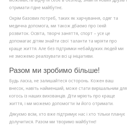
отримати гідне майбутнє.
Окрім базових потреб, таких як харчування, одяг та
медична допомога, ми також дбаємо про їхній
розвиток. Освіта, творчі заняття, спорт – усе це
допомагає дітям знайти свої таланти та мріяти про
краще життя. Але без підтримки небайдужих людей ми
не зможемо реалізувати всі ці ініціативи.
Разом ми зробимо більше!
Будь ласка, не залишайтеся осторонь. Кожен ваш
внесок, навіть найменший, може стати вирішальним для
когось із наших вихованців. Діти мріють про краще
життя, і ми можемо допомогти їм його отримати.
Дякуємо всім, хто вже підтримує нас і хто тільки планує
долучитися. Разом ми творимо майбутнє!