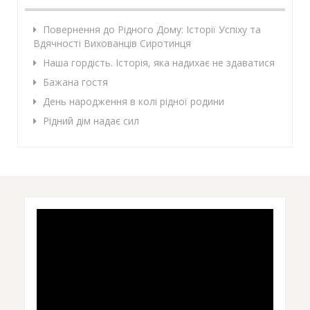
Повернення до Рідного Дому: Історії Успіху та
Вдячності Вихованців Сиротинця
Наша гордість. Історія, яка надихає не здаватися
Бажана гостя
День народження в колі рідної родини
Рідний дім надає сил