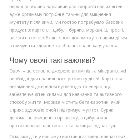
період особливо важливий для здоров’я наших дітей,
адже організму потрібні вітаміни для зміцнення
імунітету після зими. Ми гостро потребуємо базових
продуктів: картоплі, цибулі, буряка, моркви. Ці прості,
але життєво необхідні овочі допоможуть нашим дітям
отримувати здорове та збалансоване харчування.
Чому овочі такі важливі?
Овочі – це основне джерело вітамінів та мінералів, які
необхідні для правильного розвитку дітей. Картопля є
незамінним джерелом вуглеводів та енергії, що
забезпечує дітей силами для навчання та активного
способу життя. Морква містить бета-каротин, який
сприяє здоров’ю очей і підтримує імунітет. Буряк
допомагає очищенню організму, а цибуля має
протизапальні властивості та захищає від застуд.
Оскільки діти у нашому сиротинці активно навчаються,