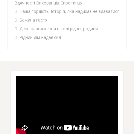
Вдячності Вихованців Сиротинця
Наша гордість. Історія, яка надихає не здаватися
Бажана гостя
День народження в колі рідної родини
Рідний дім надає сил