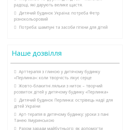
радощі, які дарують велике щастя.
Дитячий будинок Україна: потреба Фетр
різнокольоровий
Потреба: шампуні та засоби гігієни для дітей
Наше дозвілля
Арттерапія з глиною у дитячому будинку
«Перлинка»: коли творчість лікує серце
Жовто-блакитні ляльки з ниток – творчий
розвиток дітей у дитячому будинку «Перлинка»
Дитячий будинок Перлинка: острівець надії для
дітей України
Арт-терапія в дитячому будинку: уроки з пані
Танею Хмуринською
Разом заради майбутнього: як допомогти