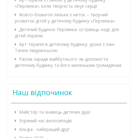
«Перлинка»: коли творчість лікує серце
Жовто-блакитні ляльки з ниток – творчий
розвиток дітей у дитячому будинку «Перлинка»
Дитячий будинок Перлинка: острівець надії для
дітей України
Арт-терапія в дитячому будинку: уроки з пані
Танею Хмуринською
Разом заради майбутнього: як допомогти
дитячому будинку та його маленьким громадянам
Наш відпочинок
Майстер та знавець дитячих душ!
Зоряний час велосипедів
Альфа - найкращий друг.
Різдво 2020.