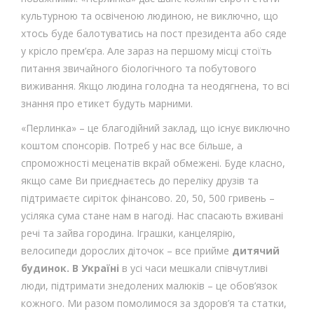
культурною та освіченою людиною, не виключно, що
хтось буде балотуватись на пост президента або сяде
у крісло прем’єра. Але зараз на першому місці стоїть
питання звичайного біологічного та побутового
виживання. Якщо людина голодна та неодягнена, то всі
знання про етикет будуть марними.
«Перлинка» – це благодійний заклад, що існує виключно
коштом спонсорів. Потреб у нас все більше, а
спроможності меценатів вкрай обмежені. Буде класно,
якщо саме Ви приєднаєтесь до переліку друзів та
підтримаєте сиріток фінансово. 20, 50, 500 гривень –
усіляка сума стане нам в нагоді. Нас спасають вживані
речі та зайва городина. Іграшки, канцелярію,
велосипеди дорослих діточок – все прийме
дитячий
будинок. В Україні
в усі часи мешкали співчутливі
люди, підтримати знедолених малюків – це обов’язок
кожного. Ми разом помолимося за здоров’я та статки,