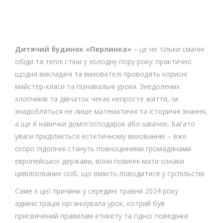
Дитячий будинок «Перлинка»
– це не тільки смачні
обіди та теплі стіни у холодну пору року: практично
щодня викладачі та вихователі проводять корисні
майстер-класи та пізнавальні уроки. Знедолених
хлопчиків та дівчаток чекає непросте життя, їм
знадобляться не лише математичні та історичні знання,
а ще й навички домогосподарок або швачок. Багато
уваги приділяється естетичному вихованню – вже
скоро підопічні стануть повноцінними громадянами
європейської держави, вони повинні мати ознаки
цивілізованих осіб, що вміють поводитися у суспільстві.
Саме з цієї причини у середині травня 2024 року
адміністрація організувала урок, котрий був
присвячений правилам етикету та гідної поведінки