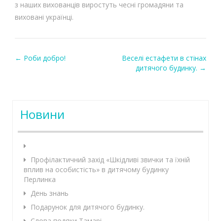
з наших вихованців виростуть чесні громадяни та
виховані українці.
←
Роби добро!
Веселі естафети в стінах
Post navigation
дитячого будинку.
→
Новини
Профілактичний захід «Шкідливі звички та їхній
вплив на особистість» в дитячому будинку
Перлинка
День знань
Подарунок для дитячого будинку.
Слова подяки Тамарі