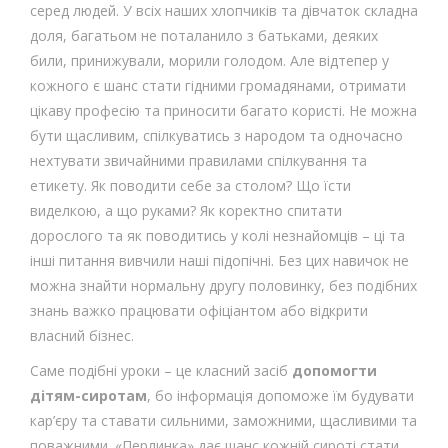
серед людей. У всіх наших хлопчиків та дівчаток складна
доля, багатьом не поталанило з батьками, деяких
били, принижували, морили голодом. Але відтепер у
кожного є шанс стати гідними громадянами, отримати
цікаву професію та приносити багато користі. Не можна
бути щасливим, спілкуватись з народом та одночасно
нехтувати звичайними правилами спілкування та
етикету. Як поводити себе за столом? Що їсти
виделкою, а що руками? Як коректно спитати
дорослого та як поводитись у колі незнайомців – ці та
інші питання вивчили наші підопічні. Без цих навичок не
можна знайти нормальну другу половинку, без подібних
знань важко працювати офіціантом або відкрити
власний бізнес.
Саме подібні уроки – це класний засіб
допомогти
дітям-сиротам
, бо інформація допоможе їм будувати
кар’єру та ставати сильними, заможними, щасливими та
поважними. «Перлинка» дає шанс кожній сироті стати