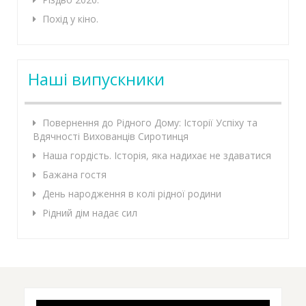
Похід у кіно.
Наші випускники
Повернення до Рідного Дому: Історії Успіху та
Вдячності Вихованців Сиротинця
Наша гордість. Історія, яка надихає не здаватися
Бажана гостя
День народження в колі рідної родини
Рідний дім надає сил