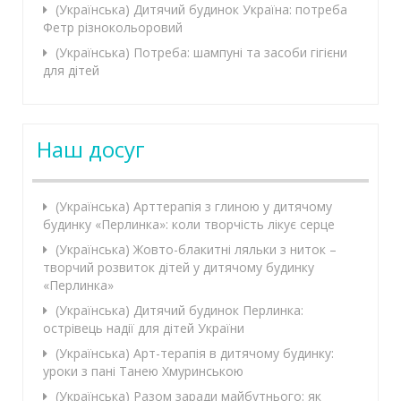
(Українська) Дитячий будинок Україна: потреба
Фетр різнокольоровий
(Українська) Потреба: шампуні та засоби гігієни
для дітей
Наш досуг
(Українська) Арттерапія з глиною у дитячому
будинку «Перлинка»: коли творчість лікує серце
(Українська) Жовто-блакитні ляльки з ниток –
творчий розвиток дітей у дитячому будинку
«Перлинка»
(Українська) Дитячий будинок Перлинка:
острівець надії для дітей України
(Українська) Арт-терапія в дитячому будинку:
уроки з пані Танею Хмуринською
(Українська) Разом заради майбутнього: як