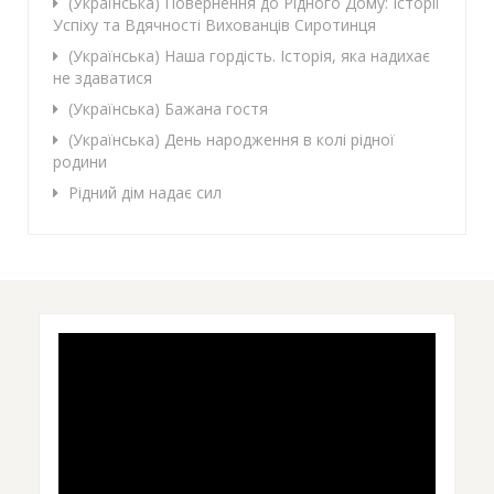
(Українська) Повернення до Рідного Дому: Історії
Успіху та Вдячності Вихованців Сиротинця
(Українська) Наша гордість. Історія, яка надихає
не здаватися
(Українська) Бажана гостя
(Українська) День народження в колі рідної
родини
Рідний дім надає сил