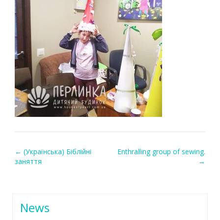
←
(Українська) Біблійні
Enthralling group of sewing.
Post navigation
заняття
→
News