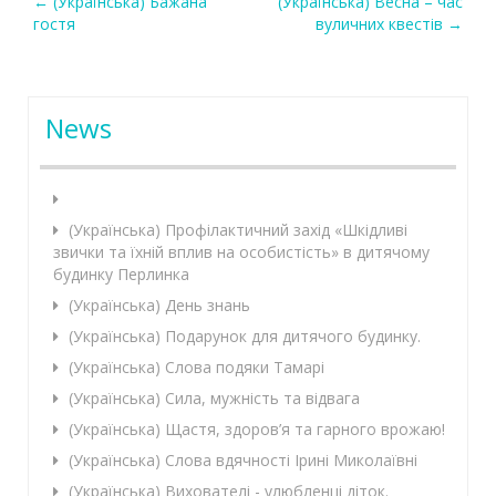
←
(Українська) Бажана
(Українська) Весна – час
Post navigation
гостя
вуличних квестів
→
News
(Українська) Профілактичний захід «Шкідливі
звички та їхній вплив на особистість» в дитячому
будинку Перлинка
(Українська) День знань
(Українська) Подарунок для дитячого будинку.
(Українська) Слова подяки Тамарі
(Українська) Сила, мужність та відвага
(Українська) Щастя, здоров’я та гарного врожаю!
(Українська) Слова вдячності Ірині Миколаївні
(Українська) Вихователі - улюбленці діток.