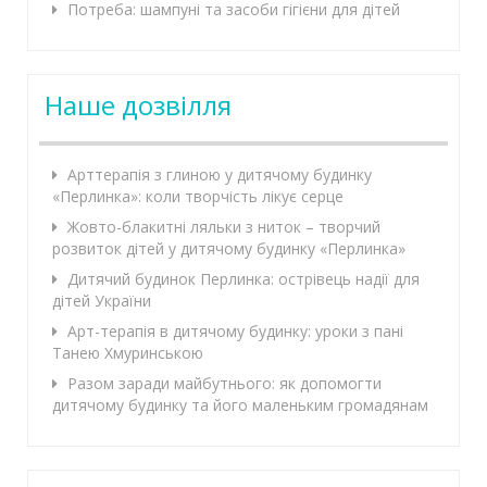
Потреба: шампуні та засоби гігієни для дітей
Наше дозвілля
Арттерапія з глиною у дитячому будинку
«Перлинка»: коли творчість лікує серце
Жовто-блакитні ляльки з ниток – творчий
розвиток дітей у дитячому будинку «Перлинка»
Дитячий будинок Перлинка: острівець надії для
дітей України
Арт-терапія в дитячому будинку: уроки з пані
Танею Хмуринською
Разом заради майбутнього: як допомогти
дитячому будинку та його маленьким громадянам