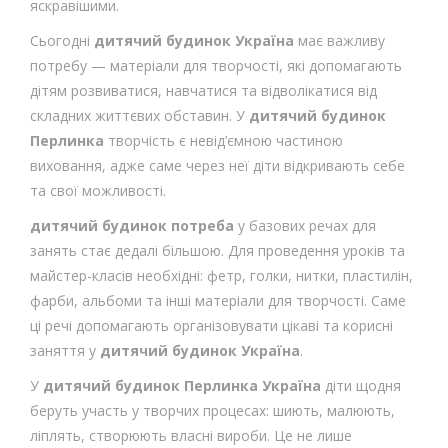
яскравішими.
Сьогодні
дитячий будинок Україна
має важливу
потребу — матеріали для творчості, які допомагають
дітям розвиватися, навчатися та відволікатися від
складних життєвих обставин. У
дитячий будинок
Перлинка
творчість є невід’ємною частиною
виховання, адже саме через неї діти відкривають себе
та свої можливості.
дитячий будинок потреба
у базових речах для
занять стає дедалі більшою. Для проведення уроків та
майстер-класів необхідні: фетр, голки, нитки, пластилін,
фарби, альбоми та інші матеріали для творчості. Саме
ці речі допомагають організовувати цікаві та корисні
заняття у
дитячий будинок Україна
.
У
дитячий будинок Перлинка Україна
діти щодня
беруть участь у творчих процесах: шиють, малюють,
ліплять, створюють власні вироби. Це не лише