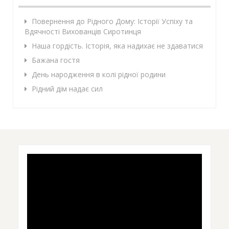
Повернення до Рідного Дому: Історії Успіху та
Вдячності Вихованців Сиротинця
Наша гордість. Історія, яка надихає не здаватися
Бажана гостя
День народження в колі рідної родини
Рідний дім надає сил