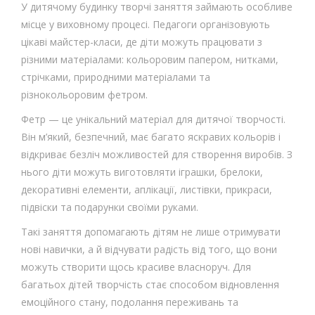
У дитячому будинку творчі заняття займають особливе
місце у виховному процесі. Педагоги організовують
цікаві майстер-класи, де діти можуть працювати з
різними матеріалами: кольоровим папером, нитками,
стрічками, природними матеріалами та
різнокольоровим фетром.
Фетр — це унікальний матеріал для дитячої творчості.
Він м’який, безпечний, має багато яскравих кольорів і
відкриває безліч можливостей для створення виробів. З
нього діти можуть виготовляти іграшки, брелоки,
декоративні елементи, аплікації, листівки, прикраси,
підвіски та подарунки своїми руками.
Такі заняття допомагають дітям не лише отримувати
нові навички, а й відчувати радість від того, що вони
можуть створити щось красиве власноруч. Для
багатьох дітей творчість стає способом відновлення
емоційного стану, подолання переживань та