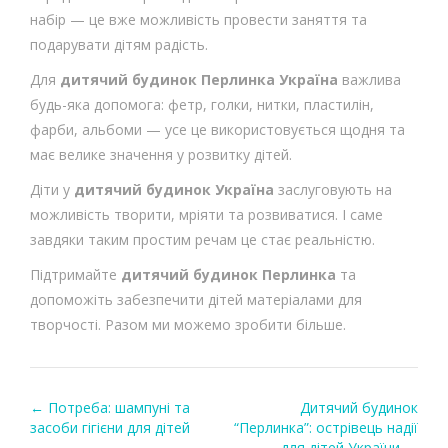
набір — це вже можливість провести заняття та
подарувати дітям радість.
Для
дитячий будинок Перлинка Україна
важлива
будь-яка допомога: фетр, голки, нитки, пластилін,
фарби, альбоми — усе це використовується щодня та
має велике значення у розвитку дітей.
Діти у
дитячий будинок Україна
заслуговують на
можливість творити, мріяти та розвиватися. І саме
завдяки таким простим речам це стає реальністю.
Підтримайте
дитячий будинок Перлинка
та
допоможіть забезпечити дітей матеріалами для
творчості. Разом ми можемо зробити більше.
←
Потреба: шампуні та
Дитячий будинок
Post navigation
засоби гігієни для дітей
“Перлинка”: острівець надії
для дітей України
→