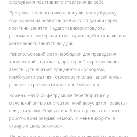
формування позитивного ставлення до себе.
Програма творчого виховання у дитячому будинку
спрямована на розвиток особистості дитини через
практичні заняття. Педагоги використовують
різноманітні матеріали та методики, щоб кожна дитина
могла знайти заняття до душі.
Різнокольоровий фетр необхідний для проведення
творчих майстер-класів, арт-терапії та розвиваючих
занять. Діти вчаться працювати з кольорами,
комбінувати відтінки, створювати власні дизайнерські
рішення та розвивати креативне мислення.
Кожен шматочок фетру може перетворитися у
маленький витвір мистецтва, який дарує дитині радість і
відчуття успіху. Коли дитина бачить результат своєї
роботи, вона розуміє: «Я можу. У мене виходить. Я
створюю щось важливе».
Ми звертаємося до всіх небайдужих людей із проханням