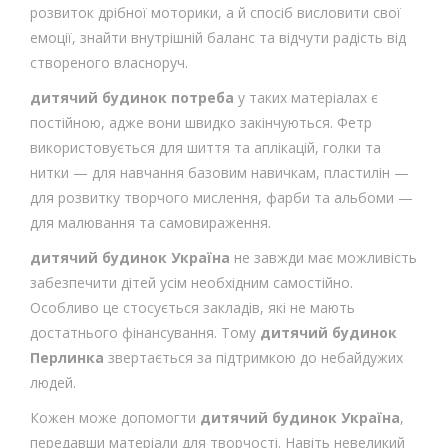
розвиток дрібної моторики, а й спосіб висловити свої
емоції, знайти внутрішній баланс та відчути радість від
створеного власноруч.
дитячий будинок потреба
у таких матеріалах є
постійною, адже вони швидко закінчуються. Фетр
використовується для шиття та аплікацій, голки та
нитки — для навчання базовим навичкам, пластилін —
для розвитку творчого мислення, фарби та альбоми —
для малювання та самовираження.
дитячий будинок Україна
не завжди має можливість
забезпечити дітей усім необхідним самостійно.
Особливо це стосується закладів, які не мають
достатнього фінансування. Тому
дитячий будинок
Перлинка
звертається за підтримкою до небайдужих
людей.
Кожен може допомогти
дитячий будинок Україна
,
передавши матеріали для творчості. Навіть невеликий