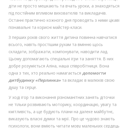
діти не просто мешкають та вчать уроки, а знаходяться
під постійним впливом вихователів та викладачів.
Останні практично кожного дня проводять з ними цікаві
пізнавальні та корисні майстер-класи.
З перших років свого життя дитина повинна навчатися
всього, навіть простішим рухам та вмінню щось
складати, зображати, компонувати, наводити лад.
Цьому допомагають спеціальні ігри та заняття. В них
добре розуміється Аліна, наша співробітниця. Вона
одна з тих, хто реально намагається
допомогти
дитбудинку «Перлинка»
та вкладає в малюків свою
душу та серце.
У ході ігор та виконання різноманітних занять діточки
не тільки розвивають моторику, координацію, увагу та
кмітливість, а ще будують плани на далеке майбутнє,
виказують власні думки та мрії. Про це чудово знають
психологи, вони вміють читати мову маленьких сердець