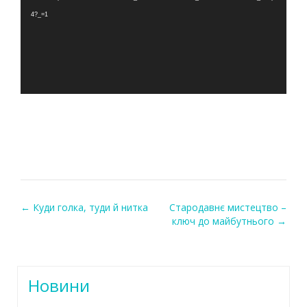
4?_=1
←
Куди голка, туди й нитка
Стародавнє мистецтво –
Post navigation
ключ до майбутнього
→
Новини