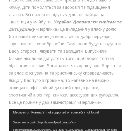
клубу. Діти помоляться за здоров’я та підвищення
статків. Всі пожертві підуть у діло, це найкраща
інвестиція у майбутнє
України. Допомогти сирітам та
дитбудинку
«Перлинка» це вкладання у власну долю,
бо з наших вихованців виростають добрі перукарні,
гарні вчителі, хоробрі воїни. Саме вони будуть годувати
Вас у старості, лікувати та захищати. Випускники
більше ніколи не допустять того, щоб ворог топтав
рідні поля та сади. Вони захистять країну, яка бореться
за власне існування та християнську справедливість.
Якщо у Вас туго з грошима, то напевно на верхніх
полицях шаф є зайвий дитячий одяг, іграшки,
спортивний інвентар, книжки, аксесуари для рукоділля.
Все це прийме у дар адміністрація «Перлинки».
Відеопрогравач
Media error: Format(s) not supported or source(s) not found
Завантажити файл: http://houseofpearl.com.ua/wp-
content/uploads/2023/10/386907931_23897819843199327_91661305670821780_n.mp