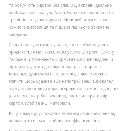
та розуміють сиріток без слів. В цій справі ідеально
розбирається красуня Аліна. Вона вже провела сотні
тренінгів та цікавих уроків. Молодий педагог знає
кожного вихованця та підбере під нього захватне
завдання.
Слід активізувати увагу на те, що особлива увага
приділяється малюкам, яким усього 2-3 роки. Саме у
такому віці починають формуватися риси людини, її
відкритість, жага до плідної праці та творчості.
Маленькі душі схожі на пластилін, з якого можна
зліпити щось красиве або непотріб. Наші вихователі
можуть проводити корисні уроки хоч кожного дня, але
для цього потрібні сировина, настільні ігри, папір,
картон, клей та інші матеріали.
Річ у тому, що установа «Перлинка» відокремлена від
держави та не має стабільного фінансування.
Ніщо не заважає саме Вам приєднатися до нашого