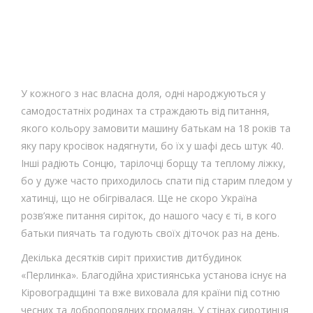
У кожного з нас власна доля, одні народжуються у
самодостатніх родинах та страждають від питання,
якого кольору замовити машину батькам на 18 років та
яку пару кросівок надягнути, бо їх у шафі десь штук 40.
Інші радіють Сонцю, тарілочці борщу та теплому ліжку,
бо у дуже часто приходилось спати під старим пледом у
хатинці, що не обігрівалася. Ще не скоро Україна
розв’яже питання сиріток, до нашого часу є ті, в кого
батьки пиячать та годують своїх діточок раз на день.
Декілька десятків сиріт прихистив дитбудинок
«Перлинка». Благодійна християнська установа існує на
Кіровоградщині та вже виховала для країни під сотню
чесних та добропорядних громадян. У стінах сиротинця