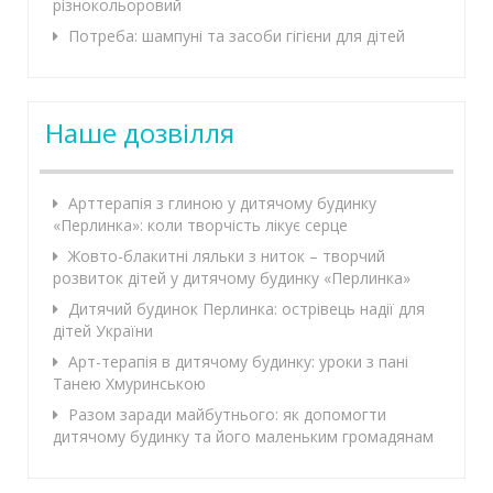
різнокольоровий
Потреба: шампуні та засоби гігієни для дітей
Наше дозвілля
Арттерапія з глиною у дитячому будинку
«Перлинка»: коли творчість лікує серце
Жовто-блакитні ляльки з ниток – творчий
розвиток дітей у дитячому будинку «Перлинка»
Дитячий будинок Перлинка: острівець надії для
дітей України
Арт-терапія в дитячому будинку: уроки з пані
Танею Хмуринською
Разом заради майбутнього: як допомогти
дитячому будинку та його маленьким громадянам