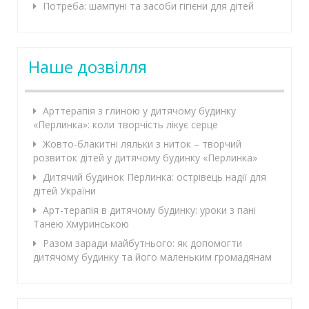
Потреба: шампуні та засоби гігієни для дітей
Наше дозвілля
Арттерапія з глиною у дитячому будинку
«Перлинка»: коли творчість лікує серце
Жовто-блакитні ляльки з ниток – творчий
розвиток дітей у дитячому будинку «Перлинка»
Дитячий будинок Перлинка: острівець надії для
дітей України
Арт-терапія в дитячому будинку: уроки з пані
Танею Хмуринською
Разом заради майбутнього: як допомогти
дитячому будинку та його маленьким громадянам