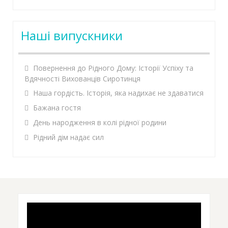
Наші випускники
Повернення до Рідного Дому: Історії Успіху та
Вдячності Вихованців Сиротинця
Наша гордість. Історія, яка надихає не здаватися
Бажана гостя
День народження в колі рідної родини
Рідний дім надає сил