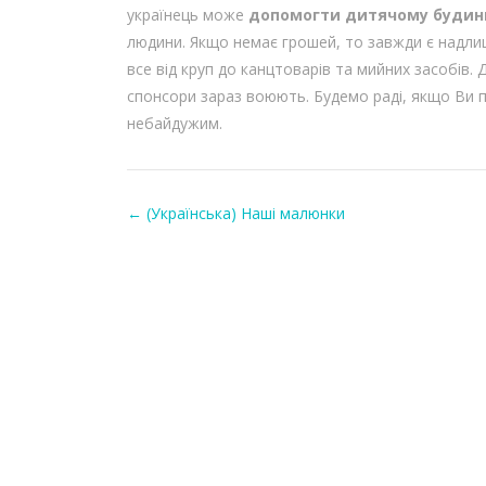
українець може
д
опомогти дитячому буди
людини. Якщо немає грошей, то завжди є надлиш
все від круп до канцтоварів та мийних засобів.
спонсори зараз воюють. Будемо раді, якщо Ви пі
небайдужим.
←
(Українська) Наші малюнки
Post navigation