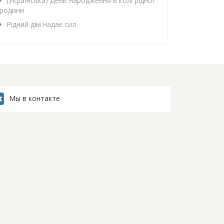
(Українська) День народження в колі рідної
родини
Рідний дім надає сил
Мы в контакте