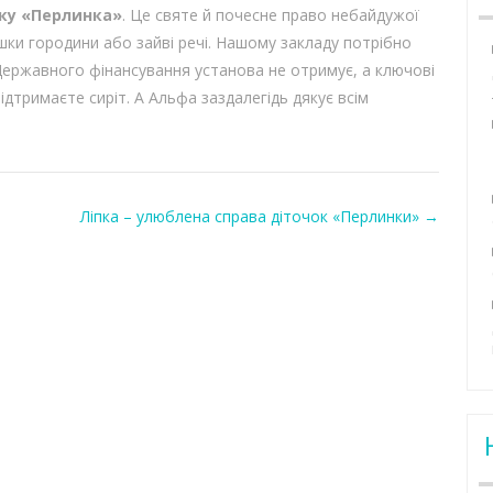
нку
«Перлинка»
. Це святе й почесне право небайдужої
ки городини або зайві речі. Нашому закладу потрібно
 Державного фінансування установа не отримує, а ключові
дтримаєте сиріт. А Альфа заздалегідь дякує всім
Ліпка – улюблена справа діточок «Перлинки»
→