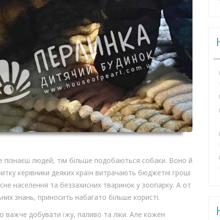
е пізнаєш людей, тім більше подобаються собаки. Воно й
звитку керівники деяких країн витрачають бюджетні гроші
ласне населення та беззахисних тваринок у зоопарку. А от
ьних знань, приносить набагато більше користі.
о важче добувати їжу, паливо та ліки. Але кожен