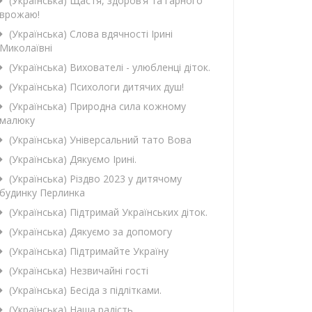
(Українська) Щастя, здоров’я та гарного
врожаю!
(Українська) Слова вдячності Ірині
Миколаївні
(Українська) Вихователі - улюбленці діток.
(Українська) Психологи дитячих душ!
(Українська) Природна сила кожному
малюку
(Українська) Універсальний тато Вова
(Українська) Дякуємо Ірині.
(Українська) Різдво 2023 у дитячому
будинку Перлинка
(Українська) Підтримай Українських діток.
(Українська) Дякуємо за допомогу
(Українська) Підтримайте Україну
(Українська) Незвичайні гості
(Українська) Бесіда з підлітками.
(Українська) Наша радість.